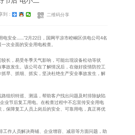
节后“电小二”
享到：
二维码分享
......"2月22日，国网平凉市崆峒区供电公司4名
展一次全面的安全用电检查。
间较长，易受冬季天气影响，可能出现设备松动等状
致事故发生。该公司在了解情况后，在做好疫情防控工
作抓早、抓细、抓实，坚决杜绝生产安全事故发生，解
线路组织特巡、测温，帮助客户找出问题及时排除缺陷
、企业节后复工用电。在检查过程中不忘宣传安全用电
识，保障复工人员上岗后的安全、可靠用电，真正将优
排工作人员解决商铺、企业增容、减容等方面问题，助