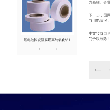
力商铺、企
下一步，国
节用电情况
本文转载自
们予以删除
锂电池陶瓷隔膜用高纯氧化铝1
锂电池陶瓷隔膜专