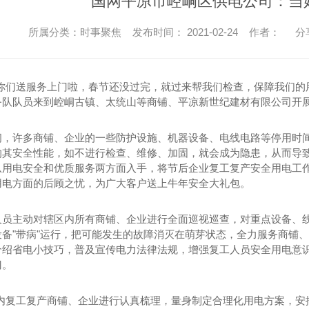
国网平凉市崆峒区供电公司：当好
所属分类：时事聚焦 发布时间： 2021-02-24 作者：
分
你们送服务上门啦，春节还没过完，就过来帮我们检查，保障我们的用电安全
务队队员来到崆峒古镇、太统山等商铺、平凉新世纪建材有限公司开
间，许多商铺、企业的一些防护设施、机器设备、电线电路等停用时
响其安全性能，如不进行检查、维修、加固，就会成为隐患，从而导
从用电安全和优质服务两方面入手，将节后企业复工复产安全用电工
用电方面的后顾之忧，为广大客户送上牛年安全大礼包。
人员主动对辖区内所有商铺、企业进行全面巡视巡查，对重点设备、
设备"带病"运行，把可能发生的故障消灭在萌芽状态，全力服务商铺
介绍省电小技巧，普及宣传电力法律法规，增强复工人员安全用电意
门。
区内复工复产商铺、企业进行认真梳理，量身制定合理化用电方案，安