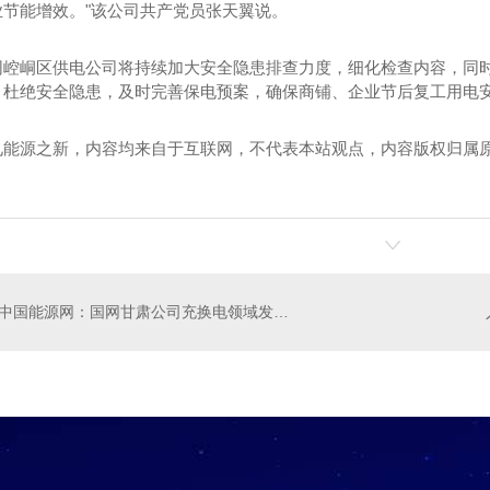
业节能增效。"该公司共产党员张天翼说。
网崆峒区供电公司将持续加大安全隐患排查力度，细化检查内容，同
，杜绝安全隐患，及时完善保电预案，确保商铺、企业节后复工用电
见能源之新，内容均来自于互联网，不代表本站观点，内容版权归属
！
用高纯勃姆石1
导热用系列α-氧化铝2
导热
中国能源网：国网甘肃公司充换电领域发展有望进一步打开