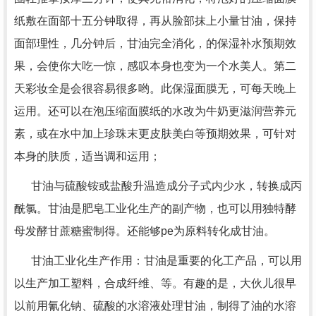
纸敷在面部十五分钟取得，再从脸部抹上小量甘油，保持
面部理性，几分钟后，甘油完全消化，的保湿补水预期效
果，会使你大吃一惊，感叹本身也变为一个水美人。第二
天彩妆全是会很容易很多哟。此保湿面膜无，可每天晚上
运用。还可以在泡压缩面膜纸的水改为牛奶更滋润营养元
素，或在水中加上珍珠末更皮肤美白等预期效果，可针对
本身的肤质，适当调和运用；
甘油与硫酸铵或盐酸升温造成分子式内少水，转换成丙
酰氯。甘油是肥皂工业化生产的副产物，也可以用独特酵
母发酵甘蔗糖蜜制得。还能够pe为原料转化成甘油。
甘油工业化生产作用：甘油是重要的化工产品，可以用
以生产加工塑料，合成纤维、等。有趣的是，大伙儿很早
以前用氰化钠、硫酸的水溶液处理甘油，制得了油的水溶