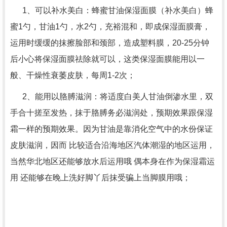
1、可以补水美白：蜂蜜甘油保湿面膜（补水美白）蜂
蜜1勺，甘油1勺，水2勺，充裕混和，即成保湿面膜膏，
运用时缓缓的抹擦脸部和颈部，造成塑料膜，20-25分钟
后小心将保湿面膜祛除就可以，这类保湿面膜能用以一
般、干燥性衰萎皮肤，每周1-2次；
2、能用以胳膊滋润：将适度白美人甘油倒渗水里，双
手合十搓至发热，抹于胳膊务必滋润处，预期效果跟保湿
霜一样的预期效果。因为甘油是靠消化空气中的水份保证
皮肤滋润，因而 比较适合沿海地区汽体潮湿的地区运用，
当然华北地区还能够放水后运用哦 偶本身在作为保湿霜运
用 还能够在晚上洗好脚丫后抹受骗上当脚膜用哦；