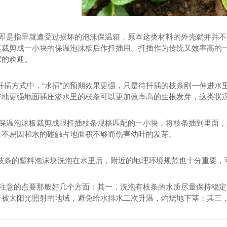
是指早就遭受过损坏的泡沫保温箱，原本这类材料的外壳就并并不
其裁剪成一小块的保温泡沫板后作扦插用。扦插作为传统又效率高的
家的欢迎。
插方式中，“水插”的预期效果更强，只是待扦插的枝条刚一伸进水里
好地更强地面插座渗水里的枝条可以更加效率高的生根发芽，这类状
把保温泡沫板裁剪成跟扦插枝条规格匹配的一小块，将枝条插到里面，
又不易因和水的碰触占地面积不够而伤害幼叶的发芽。
条的塑料泡沫块洗泡在水里后，附近的地理环境规范也十分重要，
注意的点要那般好几个方面：其一，洗泡有枝条的水质尽量保持稳定的
开被太阳光照射的地域，避免给水排水二次升温，灼烧地下茎；其三