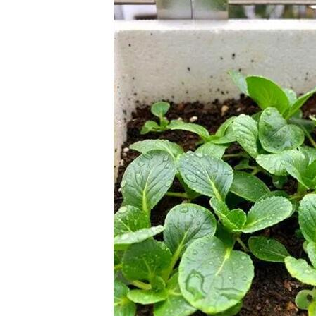
用高纯勃姆石1
导热用系列α-氧化铝2
导热