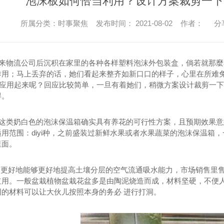
泡沫板如何恰当利用？设计方案裁剪一下
所属分类：时事聚焦 发布时间： 2021-08-02 作者：
分
物流公司后沉积在家里的各种各样塑料泡沫外包装盒，倘若就那麼
作用；马上丢弃的话，她们看起来整齐如新口口的样子，心里在所难
裕的应用起来呢？回应比较简单，一旦有着她们，稍微方案设计裁剪一
得。
类奶白色的泡沫保温箱确实具有养花的可行性方案，且预期效果意
用范围：diyi种，之前盛装过新鲜水果或者水果蔬菜的泡沫保温箱
里面。
好地能够更好地提高土壤分层的空气流通吸水能力，市场销售里售卖
道用。一般盆栽植物盆栽花盆多是由陶泥烧造而成，材料坚硬，不便
同的材料可以让大伙儿按照本身的务必 进行打洞。