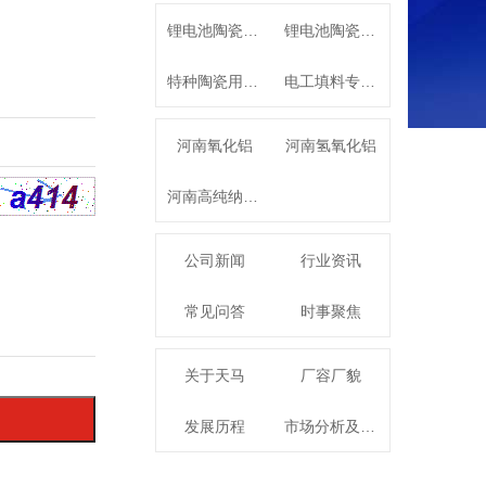
锂电池陶瓷隔膜用高纯氧化铝
锂电池陶瓷隔膜专用高纯勃姆石
特种陶瓷用系列α-氧化铝
电工填料专用特种氧化铝
河南氧化铝
河南氢氧化铝
河南高纯纳米氧化铝
公司新闻
行业资讯
常见问答
时事聚焦
关于天马
厂容厂貌
发展历程
市场分析及发展