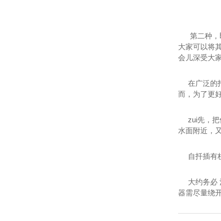
第二种，即
大家可以将
会儿深受大
在广泛的扦
而，为了更
zui先，
水面附近，
自扦插有枝
大约务必 
器需尽量绕